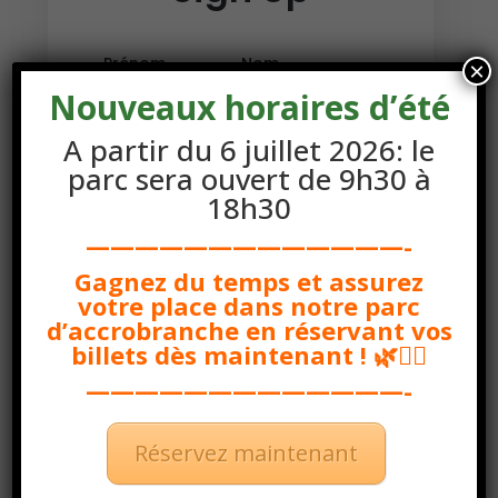
Prénom
Nom
×
Nouveaux horaires d’été
A partir du 6 juillet 2026: le
Email
parc sera ouvert de 9h30 à
18h30
—————————————-
Mot de passe
Gagnez du temps et assurez
votre place dans notre parc
d’accrobranche en réservant vos
billets dès maintenant ! 🌿🧗‍♂️
—————————————-
CONTINUE
Réservez maintenant
Already have an account?
Sign in